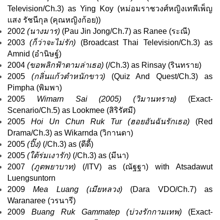
Television
/
Ch.3
) as Ying Koy (หม่อมราชวงศ์หญิงเทพีเพ็ญ
แสง รัชนีกุล (คุณหญิงก้อย))
2002
(นางมาร)
(
Pau Jin Jong
/
Ch.7
) as Ranee (ระณี)
2003
(ก็ว่าจะไม่รัก)
(
Broadcast Thai Television
/Ch.3) as
Amnid (อำนิษฐ์)
2004
(ขอพลิกฟ้าตามล่าเธอ)
(/Ch.3) as Rinsay (รินทราย)
2005
(กลิ่นแก้วตำหนักขาว)
(
Quiz And Quest
/Ch.3) as
Pimpha (พิมพา)
2005
Wimarn Sai (2005) (
วิมานทราย
)
(
Exact
-
Scenario
/
Ch.5
) as Lookmee (สิริรัศมี)
2005
Hoi Un Chun Ruk Tur (ฮอยอันฉันรักเธอ)
(
Red
Drama
/Ch.3) as Wikarnda (วิกานดา)
2005
(ปิ๊ง)
(/Ch.3) as (ดีดี้)
2005
(ใต้ร่มเงารัก)
(/Ch.3) as (มีนา)
2007
(ภูตพยาบาท)
(/
ITV
) as (ณัฐฐา) with
Atsadawut
Luengsuntorn
2009
Mea Luang (เมียหลวง)
(
Dara VDO
/Ch.7) as
Waranaree (วรนารี)
2009
Buang Ruk Gammatep (บ่วงรักกามเทพ)
(
Exact
-