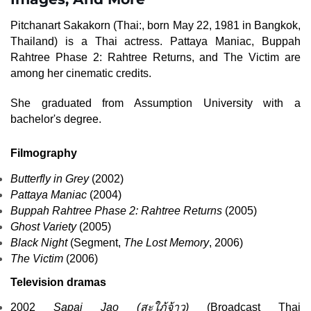
Pitchanart Sakakorn (Thai:, born May 22, 1981 in Bangkok,
Thailand) is a Thai actress. Pattaya Maniac, Buppah
Rahtree Phase 2: Rahtree Returns, and The Victim are
among her cinematic credits.
She graduated from Assumption University with a
bachelor's degree.
Filmography
Butterfly in Grey
(2002)
Pattaya Maniac
(2004)
Buppah Rahtree Phase 2: Rahtree Returns
(2005)
Ghost Variety
(2005)
Black Night
(Segment,
The Lost Memory
, 2006)
The Victim
(2006)
Television dramas
2002
Sapai Jao (
สะใภ้จ้าว
)
(
Broadcast Thai