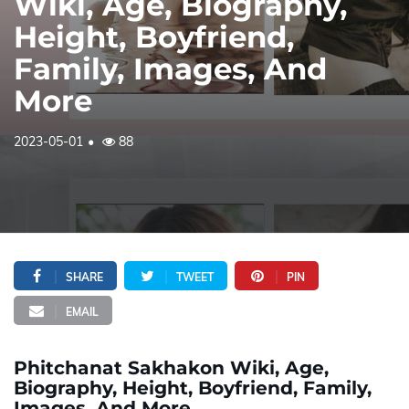
Wiki, Age, Biography,
Height, Boyfriend,
Family, Images, And
More
2023-05-01
88
SHARE
TWEET
PIN
EMAIL
Phitchanat Sakhakon Wiki, Age,
Biography, Height, Boyfriend, Family,
Images, And More