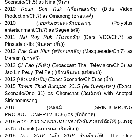
Scenario
/Ch.5) as Nina (นีน่า)
2010
Reun Son Ruk (เรือนซ่อนรัก)
(
Dida Video
Production
/Ch.7) as Ornanong (อรอนงค์)
2010
(
เธอกับเขาและรักของเรา
)
(
Polyplus
entertainment
/Ch.7) as Sagee (ศจี)
2011
Nai Roy Ruk (
ในรอยรัก
)
(
Dara VDO
/Ch.7) as
Pinsuda (Kib) (พินสุดา (กิ๊บ))
2012
Prik Gub Klur (
พริกกับเกลือ
)
(
Masquerade
/Ch.7) as
Marasri (มารศรี)
2012
Qi Pao (
กี่เพ้า
)
(
Broadcast Thai Television
/Ch.3) as
Jao Lin Peuy (Pei Pei) (เจ้าหลินเพ่ย (เพ่ยเพ่ย))
2012
(
เจ้าแม่จำเป็น
)
(
Exact
-
Scenario
/Ch.5) as (มิ้ว)
2015
Tawun Thud Burapah 2015 (
ตะวันตัดบูรพา
)
(
Exact
-
Scenario
/
One 31
) as Chomchat (เจิมฉัตร) with Anatpol
Sirichoomsang
2016
(
หมอผี
)
(
SRIKHUMRUNG
PRODUCTION
/
PPTVHD36
) as (รัตติกาล)
2018
Rak Chan Sawan Jat Hai (
รักฉันสวรรค์จัดให้
)
(/
Ch.8
)
as Netchanok (เนตรชนก (รับเชิญ))
2018
Mia 2018 (
เมีย 2018 รักเลือกได้
)
(
The One